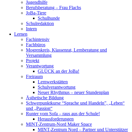
Jugendhilfe
Berufsberatung – Frau Flachs
JoBa-Tiere
Schulhunde
Schulredaktion
Intern
Lernen
Fachintensiv
Fachbüros
Mogrenkreis, Klassenrat, Lernberatung und
Versammlung
Projekt
Verantwortung
GLÜCK an der JoBa!
Freiraum
Lernwerkstätten
Schulverantwortung
Neuer Rhythmus – neuer Stundenplan
Ästhetische Bildung
Schwerpunktkurse “Sprache und Handeln”, „Leben“
und „Passion“
Runter vom Sofa – raus aus der Schule!
Herausforderungen
MINT-Zentrum-Nord Maker Space
MINT-Zentrum Nord – Partner und Unterstützer