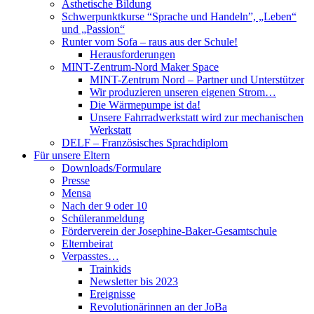
Ästhetische Bildung
Schwerpunktkurse “Sprache und Handeln”, „Leben“
und „Passion“
Runter vom Sofa – raus aus der Schule!
Herausforderungen
MINT-Zentrum-Nord Maker Space
MINT-Zentrum Nord – Partner und Unterstützer
Wir produzieren unseren eigenen Strom…
Die Wärmepumpe ist da!
Unsere Fahrradwerkstatt wird zur mechanischen
Werkstatt
DELF – Französisches Sprachdiplom
Für unsere Eltern
Downloads/Formulare
Presse
Mensa
Nach der 9 oder 10
Schüleranmeldung
Förderverein der Josephine-Baker-Gesamtschule
Elternbeirat
Verpasstes…
Trainkids
Newsletter bis 2023
Ereignisse
Revolutionärinnen an der JoBa