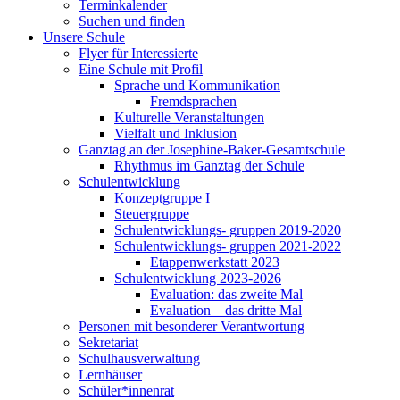
Terminkalender
Suchen und finden
Unsere Schule
Flyer für Interessierte
Eine Schule mit Profil
Sprache und Kommunikation
Fremdsprachen
Kulturelle Veranstaltungen
Vielfalt und Inklusion
Ganztag an der Josephine-Baker-Gesamtschule
Rhythmus im Ganztag der Schule
Schulentwicklung
Konzeptgruppe I
Steuergruppe
Schulentwicklungs- gruppen 2019-2020
Schulentwicklungs- gruppen 2021-2022
Etappenwerkstatt 2023
Schulentwicklung 2023-2026
Evaluation: das zweite Mal
Evaluation – das dritte Mal
Personen mit besonderer Verantwortung
Sekretariat
Schulhausverwaltung
Lernhäuser
Schüler*innenrat