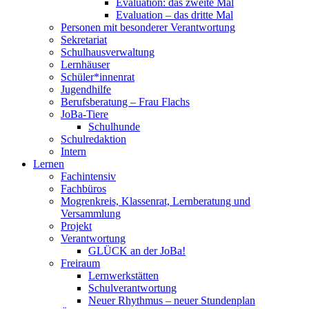
Evaluation: das zweite Mal
Evaluation – das dritte Mal
Personen mit besonderer Verantwortung
Sekretariat
Schulhausverwaltung
Lernhäuser
Schüler*innenrat
Jugendhilfe
Berufsberatung – Frau Flachs
JoBa-Tiere
Schulhunde
Schulredaktion
Intern
Lernen
Fachintensiv
Fachbüros
Mogrenkreis, Klassenrat, Lernberatung und
Versammlung
Projekt
Verantwortung
GLÜCK an der JoBa!
Freiraum
Lernwerkstätten
Schulverantwortung
Neuer Rhythmus – neuer Stundenplan