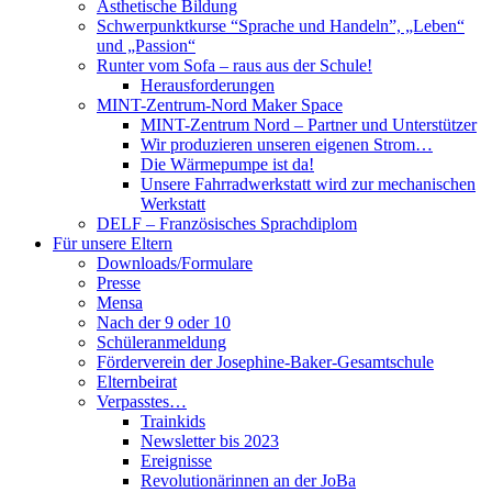
Ästhetische Bildung
Schwerpunktkurse “Sprache und Handeln”, „Leben“
und „Passion“
Runter vom Sofa – raus aus der Schule!
Herausforderungen
MINT-Zentrum-Nord Maker Space
MINT-Zentrum Nord – Partner und Unterstützer
Wir produzieren unseren eigenen Strom…
Die Wärmepumpe ist da!
Unsere Fahrradwerkstatt wird zur mechanischen
Werkstatt
DELF – Französisches Sprachdiplom
Für unsere Eltern
Downloads/Formulare
Presse
Mensa
Nach der 9 oder 10
Schüleranmeldung
Förderverein der Josephine-Baker-Gesamtschule
Elternbeirat
Verpasstes…
Trainkids
Newsletter bis 2023
Ereignisse
Revolutionärinnen an der JoBa