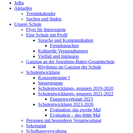
JoBa
Aktuelles
Terminkalender
Suchen und finden
Unsere Schule
Flyer für Interessierte
Eine Schule mit Profil
Sprache und Kommunikation
Fremdsprachen
Kulturelle Veranstaltungen
Vielfalt und Inklusion
Ganztag an der Josephine-Baker-Gesamtschule
Rhythmus im Ganztag der Schule
Schulentwicklung
Konzeptgruppe I
Steuergruppe
Schulentwicklungs- gruppen 2019-2020
Schulentwicklungs- gruppen 2021-2022
Etappenwerkstatt 2023
Schulentwicklung 2023-2026
Evaluation: das zweite Mal
Evaluation – das dritte Mal
Personen mit besonderer Verantwortung
Sekretariat
Schulhausverwaltung