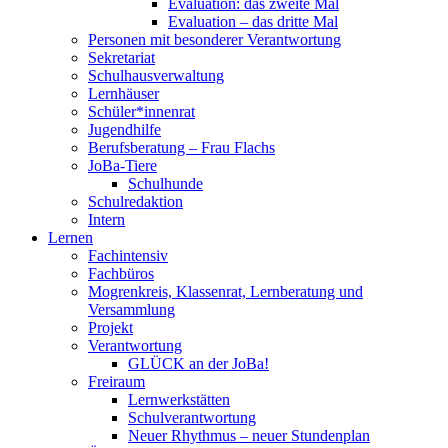
Evaluation: das zweite Mal
Evaluation – das dritte Mal
Personen mit besonderer Verantwortung
Sekretariat
Schulhausverwaltung
Lernhäuser
Schüler*innenrat
Jugendhilfe
Berufsberatung – Frau Flachs
JoBa-Tiere
Schulhunde
Schulredaktion
Intern
Lernen
Fachintensiv
Fachbüros
Mogrenkreis, Klassenrat, Lernberatung und
Versammlung
Projekt
Verantwortung
GLÜCK an der JoBa!
Freiraum
Lernwerkstätten
Schulverantwortung
Neuer Rhythmus – neuer Stundenplan