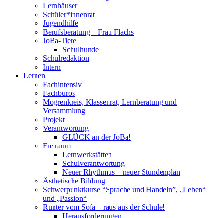
Lernhäuser
Schüler*innenrat
Jugendhilfe
Berufsberatung – Frau Flachs
JoBa-Tiere
Schulhunde
Schulredaktion
Intern
Lernen
Fachintensiv
Fachbüros
Mogrenkreis, Klassenrat, Lernberatung und
Versammlung
Projekt
Verantwortung
GLÜCK an der JoBa!
Freiraum
Lernwerkstätten
Schulverantwortung
Neuer Rhythmus – neuer Stundenplan
Ästhetische Bildung
Schwerpunktkurse “Sprache und Handeln”, „Leben“
und „Passion“
Runter vom Sofa – raus aus der Schule!
Herausforderungen