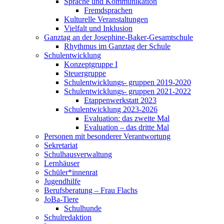
Sprache und Kommunikation
Fremdsprachen
Kulturelle Veranstaltungen
Vielfalt und Inklusion
Ganztag an der Josephine-Baker-Gesamtschule
Rhythmus im Ganztag der Schule
Schulentwicklung
Konzeptgruppe I
Steuergruppe
Schulentwicklungs- gruppen 2019-2020
Schulentwicklungs- gruppen 2021-2022
Etappenwerkstatt 2023
Schulentwicklung 2023-2026
Evaluation: das zweite Mal
Evaluation – das dritte Mal
Personen mit besonderer Verantwortung
Sekretariat
Schulhausverwaltung
Lernhäuser
Schüler*innenrat
Jugendhilfe
Berufsberatung – Frau Flachs
JoBa-Tiere
Schulhunde
Schulredaktion