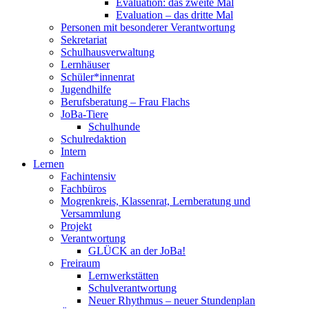
Evaluation: das zweite Mal
Evaluation – das dritte Mal
Personen mit besonderer Verantwortung
Sekretariat
Schulhausverwaltung
Lernhäuser
Schüler*innenrat
Jugendhilfe
Berufsberatung – Frau Flachs
JoBa-Tiere
Schulhunde
Schulredaktion
Intern
Lernen
Fachintensiv
Fachbüros
Mogrenkreis, Klassenrat, Lernberatung und
Versammlung
Projekt
Verantwortung
GLÜCK an der JoBa!
Freiraum
Lernwerkstätten
Schulverantwortung
Neuer Rhythmus – neuer Stundenplan