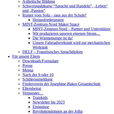
Ästhetische Bildung
Schwerpunktkurse “Sprache und Handeln”, „Leben“
und „Passion“
Runter vom Sofa – raus aus der Schule!
Herausforderungen
MINT-Zentrum-Nord Maker Space
MINT-Zentrum Nord – Partner und Unterstützer
Wir produzieren unseren eigenen Strom…
Die Wärmepumpe ist da!
Unsere Fahrradwerkstatt wird zur mechanischen
Werkstatt
DELF – Französisches Sprachdiplom
Für unsere Eltern
Downloads/Formulare
Presse
Mensa
Nach der 9 oder 10
Schüleranmeldung
Förderverein der Josephine-Baker-Gesamtschule
Elternbeirat
Verpasstes…
Trainkids
Newsletter bis 2023
Ereignisse
Revolutionärinnen an der JoBa