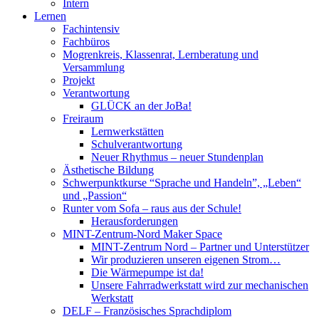
Intern
Lernen
Fachintensiv
Fachbüros
Mogrenkreis, Klassenrat, Lernberatung und
Versammlung
Projekt
Verantwortung
GLÜCK an der JoBa!
Freiraum
Lernwerkstätten
Schulverantwortung
Neuer Rhythmus – neuer Stundenplan
Ästhetische Bildung
Schwerpunktkurse “Sprache und Handeln”, „Leben“
und „Passion“
Runter vom Sofa – raus aus der Schule!
Herausforderungen
MINT-Zentrum-Nord Maker Space
MINT-Zentrum Nord – Partner und Unterstützer
Wir produzieren unseren eigenen Strom…
Die Wärmepumpe ist da!
Unsere Fahrradwerkstatt wird zur mechanischen
Werkstatt
DELF – Französisches Sprachdiplom