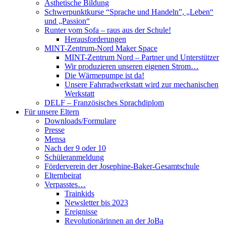
Ästhetische Bildung
Schwerpunktkurse “Sprache und Handeln”, „Leben“
und „Passion“
Runter vom Sofa – raus aus der Schule!
Herausforderungen
MINT-Zentrum-Nord Maker Space
MINT-Zentrum Nord – Partner und Unterstützer
Wir produzieren unseren eigenen Strom…
Die Wärmepumpe ist da!
Unsere Fahrradwerkstatt wird zur mechanischen
Werkstatt
DELF – Französisches Sprachdiplom
Für unsere Eltern
Downloads/Formulare
Presse
Mensa
Nach der 9 oder 10
Schüleranmeldung
Förderverein der Josephine-Baker-Gesamtschule
Elternbeirat
Verpasstes…
Trainkids
Newsletter bis 2023
Ereignisse
Revolutionärinnen an der JoBa