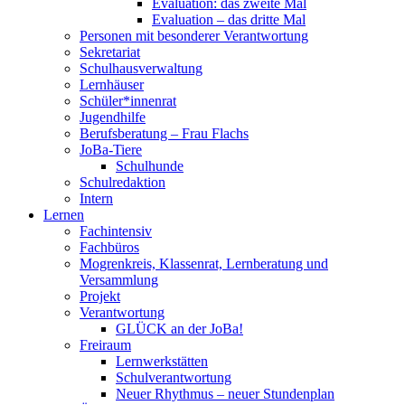
Evaluation: das zweite Mal
Evaluation – das dritte Mal
Personen mit besonderer Verantwortung
Sekretariat
Schulhausverwaltung
Lernhäuser
Schüler*innenrat
Jugendhilfe
Berufsberatung – Frau Flachs
JoBa-Tiere
Schulhunde
Schulredaktion
Intern
Lernen
Fachintensiv
Fachbüros
Mogrenkreis, Klassenrat, Lernberatung und
Versammlung
Projekt
Verantwortung
GLÜCK an der JoBa!
Freiraum
Lernwerkstätten
Schulverantwortung
Neuer Rhythmus – neuer Stundenplan