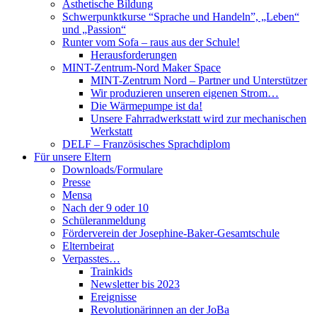
Ästhetische Bildung
Schwerpunktkurse “Sprache und Handeln”, „Leben“
und „Passion“
Runter vom Sofa – raus aus der Schule!
Herausforderungen
MINT-Zentrum-Nord Maker Space
MINT-Zentrum Nord – Partner und Unterstützer
Wir produzieren unseren eigenen Strom…
Die Wärmepumpe ist da!
Unsere Fahrradwerkstatt wird zur mechanischen
Werkstatt
DELF – Französisches Sprachdiplom
Für unsere Eltern
Downloads/Formulare
Presse
Mensa
Nach der 9 oder 10
Schüleranmeldung
Förderverein der Josephine-Baker-Gesamtschule
Elternbeirat
Verpasstes…
Trainkids
Newsletter bis 2023
Ereignisse
Revolutionärinnen an der JoBa