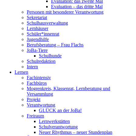
Evaluation: das zweite Mal
Evaluation – das dritte Mal
Personen mit besonderer Verantwortung
Sekretariat
Schulhausverwaltung
Lernhäuser
Schüler*innenrat
Jugendhilfe
Berufsberatung – Frau Flachs
JoBa-Tiere
Schulhunde
Schulredaktion
Intern
Lernen
Fachintensiv
Fachbüros
Mogrenkreis, Klassenrat, Lernberatung und
Versammlung
Projekt
Verantwortung
GLÜCK an der JoBa!
Freiraum
Lernwerkstätten
Schulverantwortung
Neuer Rhythmus – neuer Stundenplan