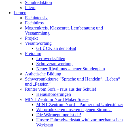
Schulredaktion
Intern
Lernen
Fachintensiv
Fachbüros
Mogrenkreis, Klassenrat, Lernberatung und
Versammlung
Projekt
Verantwortung
GLÜCK an der JoBa!
Freiraum
Lernwerkstätten
Schulverantwortung
Neuer Rhythmus – neuer Stundenplan
Ästhetische Bildung
Schwerpunktkurse “Sprache und Handeln”, „Leben“
und „Passion“
Runter vom Sofa – raus aus der Schule!
Herausforderungen
MINT-Zentrum-Nord Maker Space
MINT-Zentrum Nord – Partner und Unterstützer
Wir produzieren unseren eigenen Strom…
Die Wärmepumpe ist da!
Unsere Fahrradwerkstatt wird zur mechanischen
Werkstatt