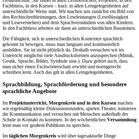
Gesamtschule. Sie findet in allen Lernbereichen, Projekten, in den
Fachbüros, in den Kursen – kurz: in allen Lerngelegenheiten auf
unterschiedliche Weise statt. Wir machen uns zunächst ein Bild von
den Rechtschreibleistungen, den Leseleistungen (Leseflüssigkeit
und Leseverstehen) und dem Sprachverständnis von allen Kindern.
In den Fachbüros arbeiten sie dann an unterschiedlichen Bausteinen.
Die Fähigkeit, sich in unterschiedlichen Kontexten sprachlich
gekonnt zu bewegen, muss man langsam und kontinuierlich
ausbilden. Sie ist nicht plötzlich da. Deshalb versuchen wir im
Unterricht möglichst viele Ausdrucksformen anzusprechen (Mimik,
Gestik, Sprache, Bilder, Symbole usw.). Dazu gehört auch, dass
man sicher einen Fachwörterschatz erwirbt und normgerecht
schreiben lernt. Auch das gilt in allen Lerngelegenheiten.
Sprachbildung, Sprachförderung und besondere
sprachliche Angebote
Im
Projektunterricht, Morgenkreis und in den Kursen
machen
wir regelmäßig kleine Diskussionsrunden, spielen Theater, trainieren
die Kommunikation und versuchen mit Menschen außerhalb der
Schule in Kontakt zu kommen. In der wöchentlichen
Versammlung
lernt man vor großem Publikum zu sprechen.
Im
täglichen Morgenkreis
wird über tagesaktuelle Dinge