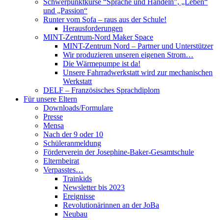
Schwerpunktkurse “Sprache und Handeln”, „Leben“
und „Passion“
Runter vom Sofa – raus aus der Schule!
Herausforderungen
MINT-Zentrum-Nord Maker Space
MINT-Zentrum Nord – Partner und Unterstützer
Wir produzieren unseren eigenen Strom…
Die Wärmepumpe ist da!
Unsere Fahrradwerkstatt wird zur mechanischen
Werkstatt
DELF – Französisches Sprachdiplom
Für unsere Eltern
Downloads/Formulare
Presse
Mensa
Nach der 9 oder 10
Schüleranmeldung
Förderverein der Josephine-Baker-Gesamtschule
Elternbeirat
Verpasstes…
Trainkids
Newsletter bis 2023
Ereignisse
Revolutionärinnen an der JoBa
Neubau