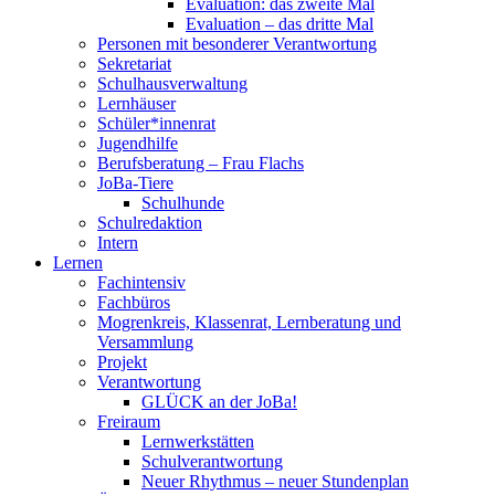
Evaluation: das zweite Mal
Evaluation – das dritte Mal
Personen mit besonderer Verantwortung
Sekretariat
Schulhausverwaltung
Lernhäuser
Schüler*innenrat
Jugendhilfe
Berufsberatung – Frau Flachs
JoBa-Tiere
Schulhunde
Schulredaktion
Intern
Lernen
Fachintensiv
Fachbüros
Mogrenkreis, Klassenrat, Lernberatung und
Versammlung
Projekt
Verantwortung
GLÜCK an der JoBa!
Freiraum
Lernwerkstätten
Schulverantwortung
Neuer Rhythmus – neuer Stundenplan