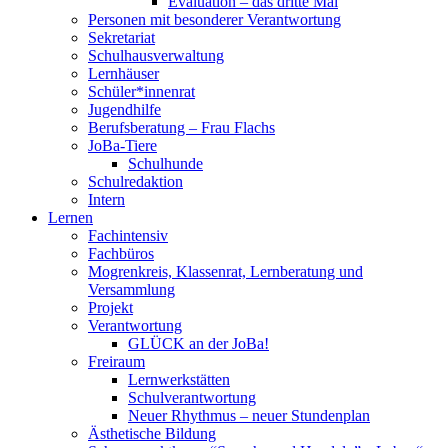
Evaluation – das dritte Mal
Personen mit besonderer Verantwortung
Sekretariat
Schulhausverwaltung
Lernhäuser
Schüler*innenrat
Jugendhilfe
Berufsberatung – Frau Flachs
JoBa-Tiere
Schulhunde
Schulredaktion
Intern
Lernen
Fachintensiv
Fachbüros
Mogrenkreis, Klassenrat, Lernberatung und
Versammlung
Projekt
Verantwortung
GLÜCK an der JoBa!
Freiraum
Lernwerkstätten
Schulverantwortung
Neuer Rhythmus – neuer Stundenplan
Ästhetische Bildung