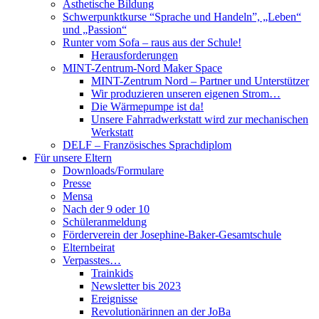
Ästhetische Bildung
Schwerpunktkurse “Sprache und Handeln”, „Leben“
und „Passion“
Runter vom Sofa – raus aus der Schule!
Herausforderungen
MINT-Zentrum-Nord Maker Space
MINT-Zentrum Nord – Partner und Unterstützer
Wir produzieren unseren eigenen Strom…
Die Wärmepumpe ist da!
Unsere Fahrradwerkstatt wird zur mechanischen
Werkstatt
DELF – Französisches Sprachdiplom
Für unsere Eltern
Downloads/Formulare
Presse
Mensa
Nach der 9 oder 10
Schüleranmeldung
Förderverein der Josephine-Baker-Gesamtschule
Elternbeirat
Verpasstes…
Trainkids
Newsletter bis 2023
Ereignisse
Revolutionärinnen an der JoBa