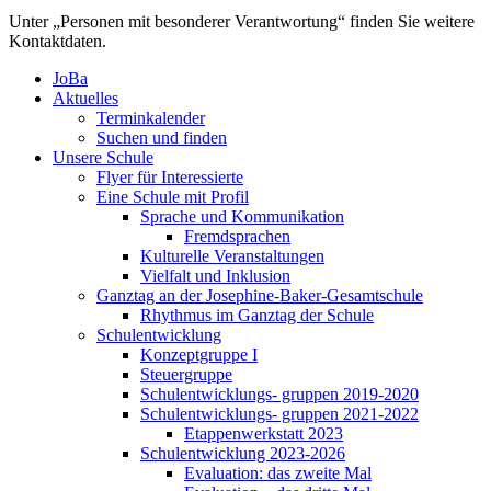
Unter „Personen mit besonderer Verantwortung“ finden Sie weitere
Kontaktdaten.
JoBa
Aktuelles
Terminkalender
Suchen und finden
Unsere Schule
Flyer für Interessierte
Eine Schule mit Profil
Sprache und Kommunikation
Fremdsprachen
Kulturelle Veranstaltungen
Vielfalt und Inklusion
Ganztag an der Josephine-Baker-Gesamtschule
Rhythmus im Ganztag der Schule
Schulentwicklung
Konzeptgruppe I
Steuergruppe
Schulentwicklungs- gruppen 2019-2020
Schulentwicklungs- gruppen 2021-2022
Etappenwerkstatt 2023
Schulentwicklung 2023-2026
Evaluation: das zweite Mal